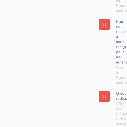
en
France
métrop
Frais
de
retour
à
notre
charg
pour
les
échan
Pour
la
France
métrop
Chequ
cadea
Offrez
des
chèqu
cadea
ttshop