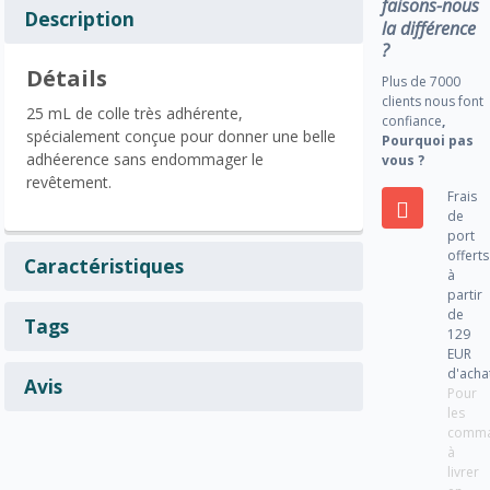
faisons-nous
Description
la différence
?
Détails
Plus de 7000
clients nous font
25 mL de colle très adhérente,
confiance
,
spécialement conçue pour donner une belle
Pourquoi pas
adhéerence sans endommager le
vous ?
revêtement.
Frais
de
port
offerts
Caractéristiques
à
partir
de
Tags
129
EUR
d'acha
Avis
Pour
les
comm
à
livrer