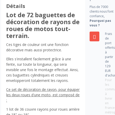
Détails
Plus de 7000
clients nous font
Lot de 72 baguettes de
confiance
,
décoration de rayons de
Pourquoi pas
vous ?
roues de motos tout-
Frais
terrain.
de
port
Ces tiges de couleur ont une fonction
offerts
décorative mais aussi protectrice.
à
partir
Elles s'installent facilement grâce à une
de
fente, sur toute la longueur, qui sera
129
invisible une fois le montage effectué. Ainsi,
EUR
ces baguettes cylindriques et creuses
d'acha
Pour
envelopperont totalement les rayons.
les
comm
Ce set de décoration de rayon, pour équiper
à
les deux roues d'une moto, est composé de
livrer
:
en
France
1 lot de 36 couvre rayons pour roues arrière
métrop
de 18" ou 19".