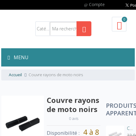
Compte
0
MENU
Accueil
Couvre rayons de moto noirs
Couvre rayons
PRODUIT
de moto noirs
APPAREN
0 avis
Couvre rayons de moto blancs
4 à 8
Disponibilité :
22,9