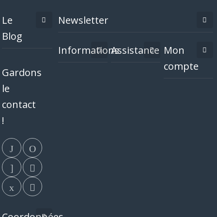
Le
Newsletter
Blog
Informations
Assistance
Mon
compte
Gardons
le
contact
!
Coordonnées