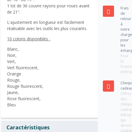
1 lot de 36 couvre rayons pour roues avant
Frais
de 21".
de
retour
L'ajustement en longueur est facilement
à
réalisable avec les outils les plus courants.
notre
charg
10 coloris disponibles :
pour
les
Blanc,
échan
Noir,
Pour
la
Vert,
France
Vert fluorescent,
métrop
Orange
Rouge,
Chequ
Rouge fluorescent,
cadea
Jaune,
Offrez
Rose fluorescent,
des
chèqu
Bleu
cadea
ttshop
qui
seront
Caractéristiques
valabl