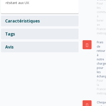
résitant aux UV.
Pour
les
comm
à
Caractéristiques
livrer
en
France
Tags
métrop
Frais
Avis
de
retour
à
notre
charg
pour
les
échan
Pour
la
France
métrop
Chequ