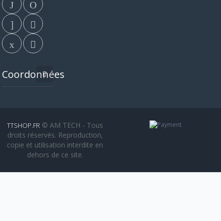
Coordonnées
© AM TECH - Tous
TTSHOP.FR
droits réservés. Reproduction,
copie et utilisation interdite en
dehors de ce site.