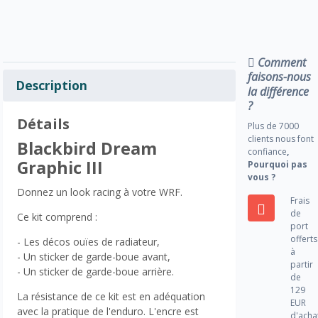
Comment
faisons-nous
Description
la différence
?
Détails
Plus de 7000
clients nous font
Blackbird Dream
confiance
,
Graphic III
Pourquoi pas
vous ?
Donnez un look racing à votre WRF.
Frais
de
Ce kit comprend :
port
offerts
- Les décos ouïes de radiateur,
à
- Un sticker de garde-boue avant,
partir
- Un sticker de garde-boue arrière.
de
129
La résistance de ce kit est en adéquation
EUR
avec la pratique de l'enduro. L'encre est
d'acha