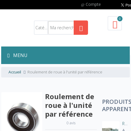
Compte
0
MENU
Accueil
Roulement de roue à l'unité par référence
Roulement de
PRODUIT
roue à l'unité
APPAREN
par référence
0 avis
Rayons pour roues Warp9
A