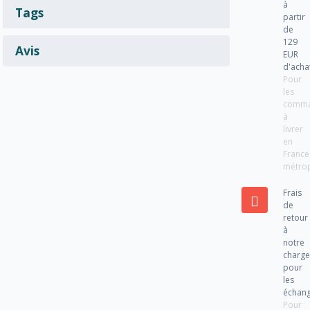
à
Tags
partir
de
129
Avis
EUR
d'acha
Pour
les
comm
à
livrer
en
France
métrop
Frais
de
retour
à
notre
charg
pour
les
échan
Pour