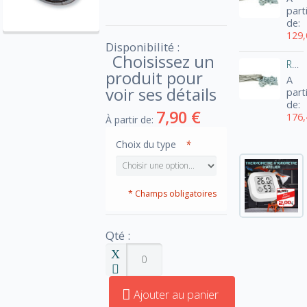
part
de:
129,
Disponibilité :
Choisissez un
Rayons pour roues DNA
produit pour
A
voir ses détails
part
de:
7,90 €
176,
À partir de:
Choix du type
*
* Champs obligatoires
Qté :
Ajouter au panier