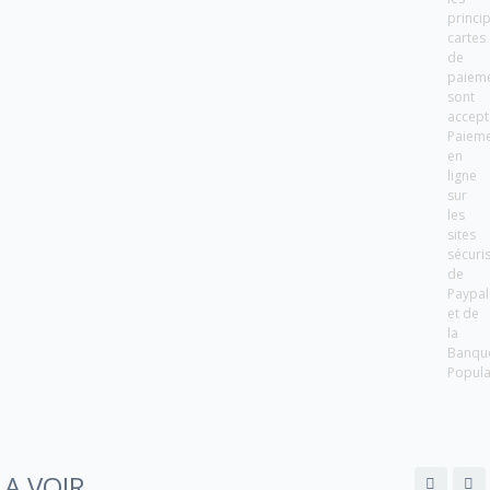
princi
cartes
de
paiem
sont
accept
Paiem
en
ligne
sur
les
sites
sécuri
de
Paypal
et de
la
Banqu
Popula
A VOIR