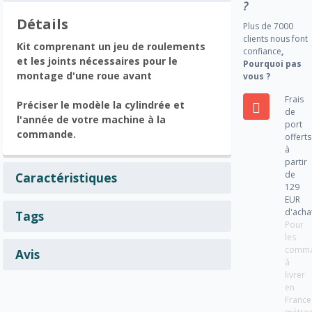
?
Détails
Plus de 7000
clients nous font
Kit comprenant un jeu de roulements
confiance
,
et les joints nécessaires pour le
Pourquoi pas
montage d'une roue avant
vous ?
Frais
Préciser le modèle la cylindrée et
de
l'année de votre machine à la
port
commande.
offerts
à
partir
de
Caractéristiques
129
EUR
d'acha
Tags
Pour
les
comm
Avis
à
livrer
en
France