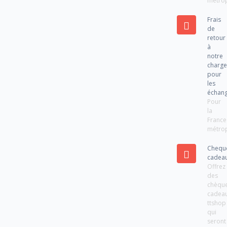
métrop
Frais
de
retour
à
notre
charg
pour
les
échan
Pour
la
France
métrop
Chequ
cadea
Offrez
des
chèqu
cadea
ttshop
qui
seront