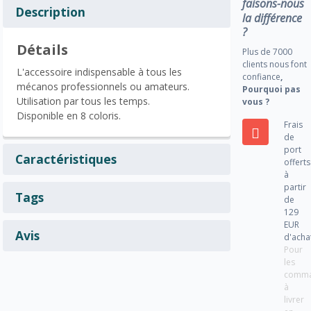
faisons-nous
Description
la différence
?
Détails
Plus de 7000
clients nous font
L'accessoire indispensable à tous les
confiance
,
mécanos professionnels ou amateurs.
Pourquoi pas
Utilisation par tous les temps.
vous ?
Disponible en 8 coloris.
Frais
de
port
Caractéristiques
offerts
à
partir
Tags
de
129
EUR
Avis
d'acha
Pour
les
comm
à
livrer