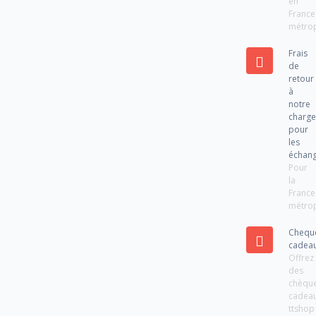
en
France
métrop
Frais
de
retour
à
notre
charg
pour
les
échan
Pour
la
France
métrop
Chequ
cadea
Offrez
des
chèqu
cadea
ttshop