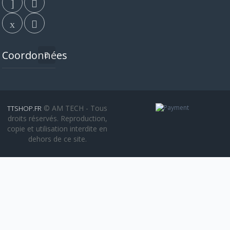
Coordonnées
© AM TECH - Tous
TTSHOP.FR
droits réservés. Reproduction,
copie et utilisation interdite en
dehors de ce site.