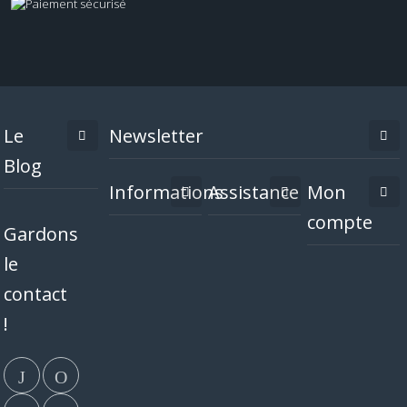
Le
Newsletter
Blog
Informations
Assistance
Mon
compte
Gardons
le
contact
!