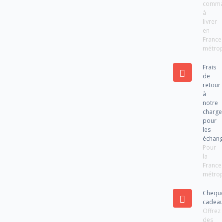
comm
à
livrer
en
France
métrop
Frais
de
retour
à
notre
charg
pour
les
échan
Pour
la
France
métrop
Chequ
cadea
Offrez
des