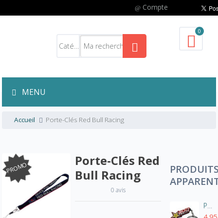
Compte
0
MENU
Accueil
Porte-Clés Red Bull Racing
Porte-Clés Red
PROMO
PRODUIT
Bull Racing
APPAREN
0 avis
Porte-clés Rockstar Bud Racing
4,95