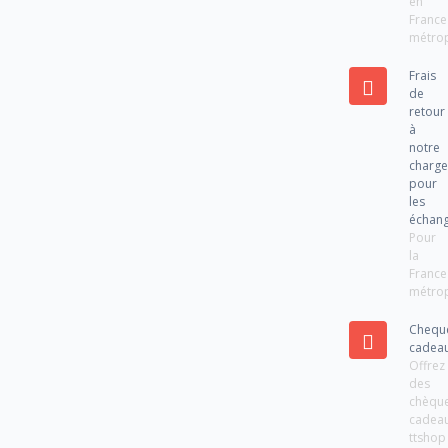
en
France
métrop
Frais
de
retour
à
notre
charg
pour
les
échan
Pour
la
France
métrop
Chequ
cadea
Offrez
des
chèqu
cadea
ttshop