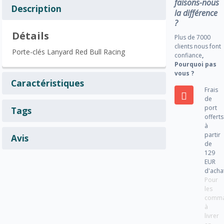
faisons-nous
Description
la différence
?
Détails
Plus de 7000
clients nous font
Porte-clés Lanyard Red Bull Racing
confiance
,
Pourquoi pas
vous ?
Caractéristiques
Frais
de
port
Tags
offerts
à
partir
Avis
de
129
EUR
d'acha
Pour
les
comm
à
livrer