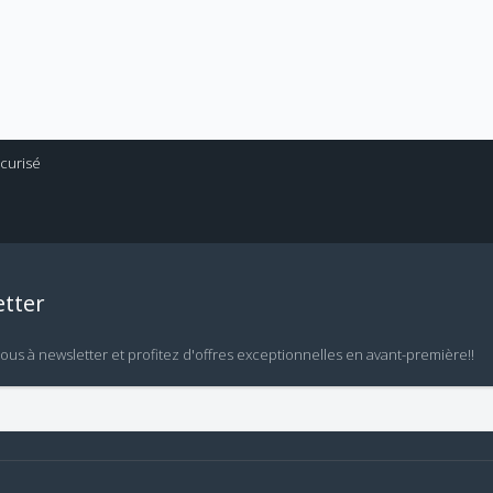
tter
vous à newsletter et profitez d'offres exceptionnelles en avant-première!!