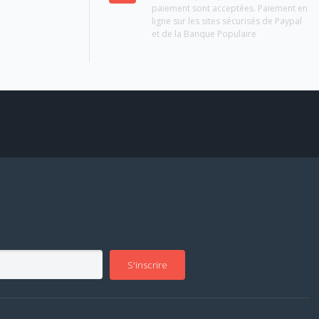
paiement sont acceptées. Paiement en
ligne sur les sites sécurisés de Paypal
et de la Banque Populaire
S'inscrire