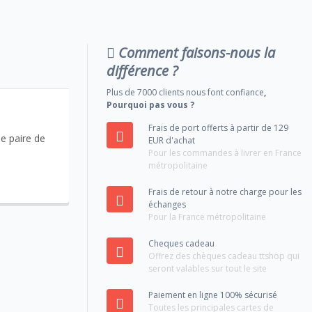
Comment faisons-nous la
différence ?
Plus de 7000 clients nous font confiance
,
Pourquoi pas vous ?
Frais de port offerts à partir de 129
e paire de
EUR d'achat
Pour les commandes à livrer en France
métropolitaine
Frais de retour à notre charge pour les
échanges
Pour la France métropolitaine
Cheques cadeau
Offrez des chèques cadeau ttshop qui
seront valables sur tout le site
Paiement en ligne 100% sécurisé
Toutes les principales cartes de