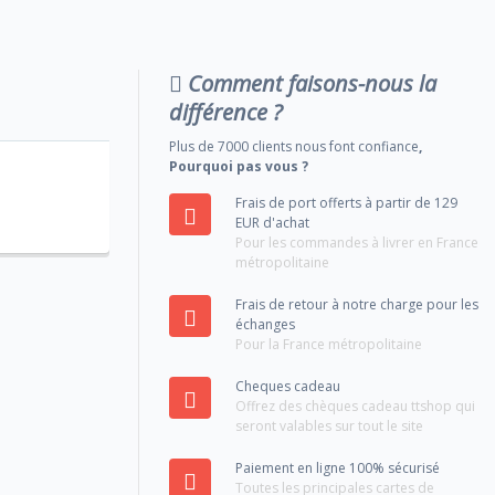
Comment faisons-nous la
différence ?
Plus de 7000 clients nous font confiance
,
Pourquoi pas vous ?
Frais de port offerts à partir de 129
EUR d'achat
Pour les commandes à livrer en France
métropolitaine
Frais de retour à notre charge pour les
échanges
Pour la France métropolitaine
Cheques cadeau
Offrez des chèques cadeau ttshop qui
seront valables sur tout le site
Paiement en ligne 100% sécurisé
Toutes les principales cartes de