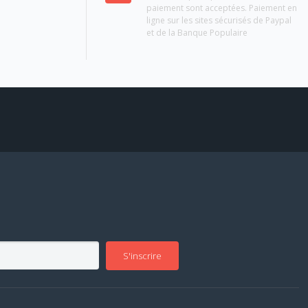
paiement sont acceptées. Paiement en
ligne sur les sites sécurisés de Paypal
et de la Banque Populaire
S'inscrire