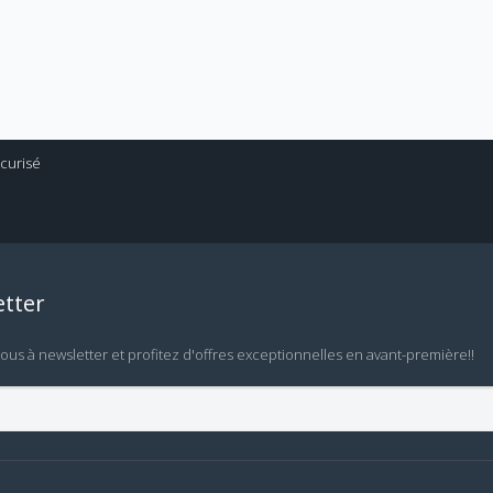
tter
vous à newsletter et profitez d'offres exceptionnelles en avant-première!!