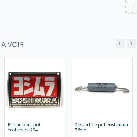
la
Banqu
Popula
A VOIR
Plaque pour pot
Ressort de pot Yoshimura
Yoshimura RS4
76mm