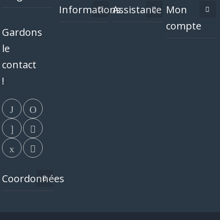
Informations
Assistance
Mon
compte
Gardons
le
contact
!
Coordonnées