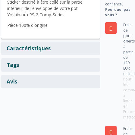
Sticker destiné à être collé sur la partie
confiance
,
inférieur de l'enveloppe de votre pot
Pourquoi pas
Yoshimura RS-2 Comp-Series.
vous ?
Frais
Pièce 100% d'origine
de
port
offerts
à
Caractéristiques
partir
de
129
Tags
EUR
d'acha
Pour
Avis
les
comm
à
livrer
en
France
métrop
Frais
de