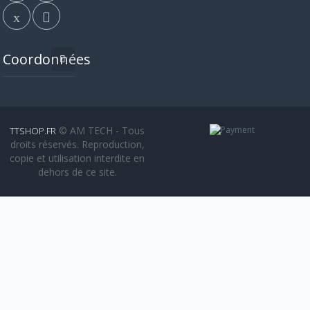
Coordonnées
© AM TECH - Tous
TTSHOP.FR
droits réservés. Reproduction,
copie et utilisation interdite en
dehors de ce site.