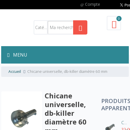
Compte
0
MENU
Accueil
Chicane universelle, db-killer diamètre 60 mm
Chicane
PRODUIT
universelle,
APPAREN
db-killer
diamètre 60
Chicane universelle, db-killer diamètre 35 mm
32,0