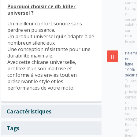
cadea
Pourquoi choisir ce db-killer
ttshop
universel ?
qui
seront
Un meilleur confort sonore sans
valabl
perdre en puissance.
sur
Un produit universel qui s’adapte à de
tout
le site
nombreux silencieux.
Une conception résistante pour une
Paiem
durabilité maximale.
en
Avec cette chicane universelle,
ligne
profitez d’un son maîtrisé et
100%
conforme à vos envies tout en
sécuri
Toute
préservant le style et les
les
performances de votre moto.
princi
cartes
de
paiem
Caractéristiques
sont
accept
Paiem
Tags
en
ligne