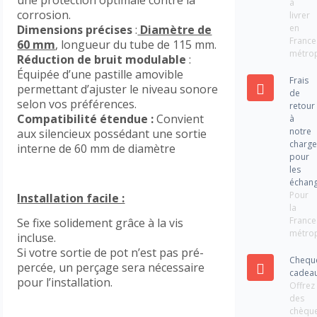
à
corrosion.
livrer
en
Dimensions précises
:
Diamètre de
France
60 mm
, longueur du tube de 115 mm.
métrop
Réduction de bruit modulable
:
Équipée d’une pastille amovible
Frais
permettant d’ajuster le niveau sonore
de
selon vos préférences.
retour
Compatibilité étendue :
Convient
à
notre
aux silencieux possédant une sortie
charg
interne de 60 mm de diamètre
pour
les
échan
Pour
Installation facile :
la
France
Se fixe solidement grâce à la vis
métrop
incluse.
Si votre sortie de pot n’est pas pré-
Chequ
percée, un perçage sera nécessaire
cadea
pour l’installation.
Offrez
des
chèqu