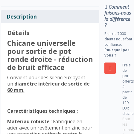
Comment
faisons-nous
Description
la différence
?
Détails
Plus de 7000
clients nous font
Chicane universelle
confiance
,
pour sortie de pot
Pourquoi pas
vous ?
ronde droite - réduction
Frais
de bruit efficace
de
port
Convient pour des silencieux ayant
offerts
un
diamètre intérieur de sortie de
à
60 mm
.
partir
de
129
EUR
Caractéristiques techniques :
d'acha
Pour
Matériau robuste
: Fabriquée en
les
acier avec un revêtement en zinc pour
comm
une protection optimale contre la