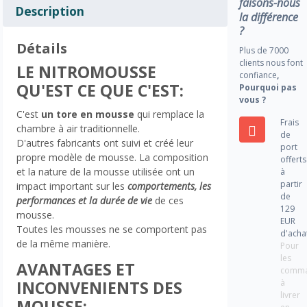
faisons-nous
Description
la différence
?
Détails
Plus de 7000
clients nous font
LE NITROMOUSSE
confiance
,
QU'EST CE QUE C'EST:
Pourquoi pas
vous ?
C'est
un tore en mousse
qui remplace la
Frais
chambre à air traditionnelle.
de
D'autres fabricants ont suivi et créé leur
port
propre modèle de mousse. La composition
offerts
et la nature de la mousse utilisée ont un
à
partir
impact important sur les
comportements, les
de
performances et la durée de vie
de ces
129
mousse.
EUR
Toutes les mousses ne se comportent pas
d'acha
de la même manière.
Pour
les
AVANTAGES ET
comm
à
INCONVENIENTS DES
livrer
MOUSSE: