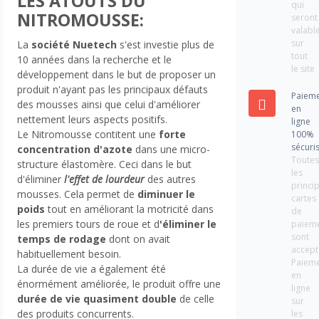
LES ATOUTS DU
qui
NITROMOUSSE:
seront
valabl
sur
La
société Nuetech
s'est investie plus de
tout
10 années dans la recherche et le
le site
développement dans le but de proposer un
produit n'ayant pas les principaux défauts
Paiem
des mousses ainsi que celui d'améliorer
en
nettement leurs aspects positifs.
ligne
Le Nitromousse contitent une
forte
100%
sécuri
concentration d'azote
dans une micro-
Toute
structure élastomère. Ceci dans le but
les
d'éliminer
l'effet de lourdeur
des autres
princi
mousses. Cela permet de
diminuer le
cartes
poids
tout en améliorant la motricité dans
de
les premiers tours de roue et d
'éliminer le
paiem
sont
temps de rodage
dont on avait
accept
habituellement besoin.
Paiem
La durée de vie a également été
en
énormément améliorée, le produit offre une
ligne
durée de vie quasiment double
de celle
sur
des produits concurrents.
les