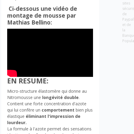
sites
Ci-dessous une vidéo de
sécuri
de
montage de mousse par
Paypal
Mathias Bellino:
et de
la
Banqu
Popula
EN RESUME:
Micro-structure élastomère qui donne au
Nitromousse une
longévité double
.
Contient une forte concentration d'azote
qui lui confère un
comportement
bien plus
élastique
éliminant l'impression de
lourdeur.
La formule à l'azote permet des sensations