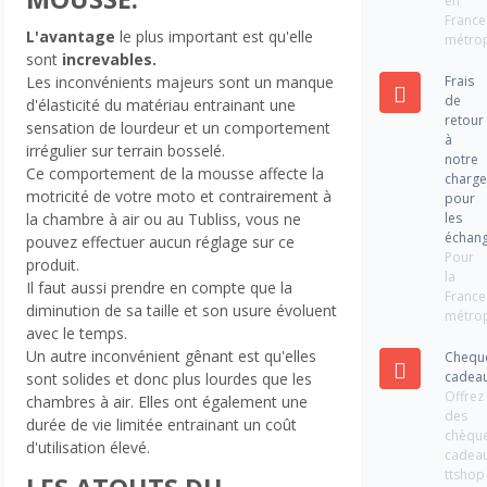
en
France
L'avantage
le plus important est qu'elle
métrop
sont
increvables.
Frais
Les inconvénients majeurs sont un manque
de
d'élasticité du matériau entrainant une
retour
sensation de lourdeur et un comportement
à
irrégulier sur terrain bosselé.
notre
Ce comportement de la mousse affecte la
charg
motricité de votre moto et contrairement à
pour
les
la chambre à air ou au Tubliss, vous ne
échan
pouvez effectuer aucun réglage sur ce
Pour
produit.
la
Il faut aussi prendre en compte que la
France
diminution de sa taille et son usure évoluent
métrop
avec le temps.
Un autre inconvénient gênant est qu'elles
Chequ
cadea
sont solides et donc plus lourdes que les
Offrez
chambres à air. Elles ont également une
des
durée de vie limitée entrainant un coût
chèqu
d'utilisation élevé.
cadea
ttshop