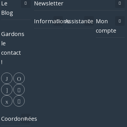
Le
Newsletter
Blog
Informations
Assistance
Mon
compte
Gardons
le
contact
!
Coordonnées