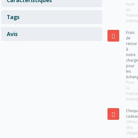
livrer
en
France
Tags
métrop
Frais
Avis
de
retour
à
notre
charg
pour
les
échan
Pour
la
France
métrop
Chequ
cadea
Offrez
des
chèqu