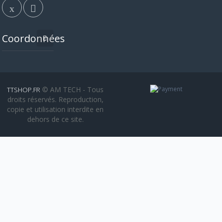
Coordonnées
© AM TECH - Tous
TTSHOP.FR
droits réservés. Reproduction,
copie et utilisation interdite en
dehors de ce site.