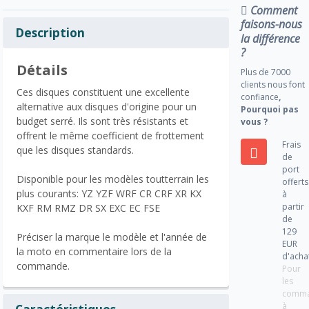
Comment
faisons-nous
Description
la différence
?
Détails
Plus de 7000
clients nous font
Ces disques constituent une excellente
confiance
,
alternative aux disques d'origine pour un
Pourquoi pas
budget serré. Ils sont très résistants et
vous ?
offrent le même coefficient de frottement
Frais
que les disques standards.
de
port
Disponible pour les modèles toutterrain les
offerts
plus courants: YZ YZF WRF CR CRF XR KX
à
partir
KXF RM RMZ DR SX EXC EC FSE
de
129
Préciser la marque le modèle et l'année de
EUR
la moto en commentaire lors de la
d'acha
commande.
Pour
les
comm
à
Caractéristiques