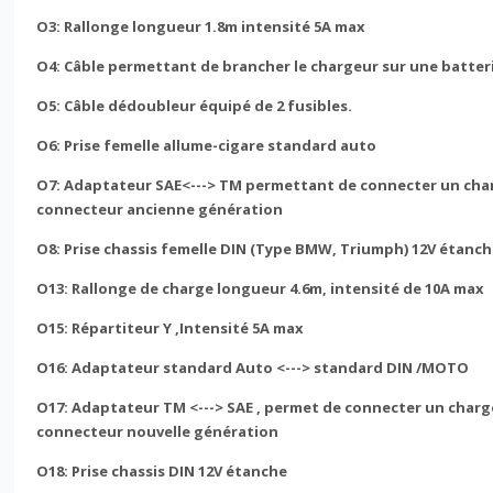
O3: Rallonge longueur 1.8m intensité 5A max
O4: Câble permettant de brancher le chargeur sur une batterie
O5: Câble dédoubleur équipé de 2 fusibles.
O6: Prise femelle allume-cigare standard auto
O7: Adaptateur SAE<---> TM permettant de connecter un char
connecteur ancienne génération
O8: Prise chassis femelle DIN (Type BMW, Triumph) 12V étanc
O13: Rallonge de charge longueur 4.6m, intensité de 10A max
O15: Répartiteur Y ,Intensité 5A max
O16: Adaptateur standard Auto <---> standard DIN /MOTO
O17: Adaptateur TM <---> SAE , permet de connecter un char
connecteur nouvelle génération
O18: Prise chassis DIN 12V étanche