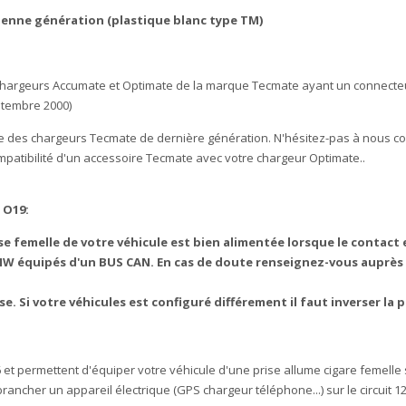
ienne génération (plastique blanc type TM)
s chargeurs Accumate et Optimate de la marque Tecmate ayant un connecte
eptembre 2000)
ie des chargeurs Tecmate de dernière génération. N'hésitez-pas à nous co
atibilité d'un accessoire Tecmate avec votre chargeur Optimate..
 O19:
ise femelle de votre véhicule est bien alimentée lorsque le contact
BMW équipés d'un BUS CAN. En cas de doute renseignez-vous auprès
e. Si votre véhicules est configuré différement il faut inverser la 
t permettent d'équiper votre véhicule d'une prise allume cigare femelle
ncher un appareil électrique (GPS chargeur téléphone...) sur le circuit 1