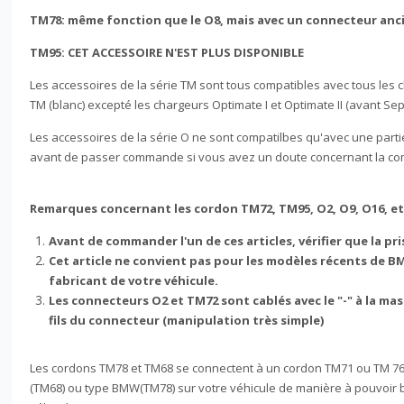
TM78: même fonction que le O8, mais avec un connecteur anc
TM95: CET ACCESSOIRE N'EST PLUS DISPONIBLE
Les accessoires de la série TM sont tous compatibles avec tous le
TM (blanc) excepté les chargeurs Optimate I et Optimate II (avant S
Les accessoires de la série O ne sont compatilbes qu'avec une part
avant de passer commande si vous avez un doute concernant la comp
Remarques concernant les cordon TM72, TM95, O2, O9, O16, et
Avant de commander l'un de ces articles, vérifier que la pr
Cet article ne convient pas pour les modèles récents de 
fabricant de votre véhicule.
Les connecteurs O2 et TM72 sont cablés avec le "-" à la mass
fils du connecteur (manipulation très simple)
Les cordons TM78 et TM68 se connectent à un cordon TM71 ou TM 76 e
(TM68) ou type BMW(TM78) sur votre véhicule de manière à pouvoir bra