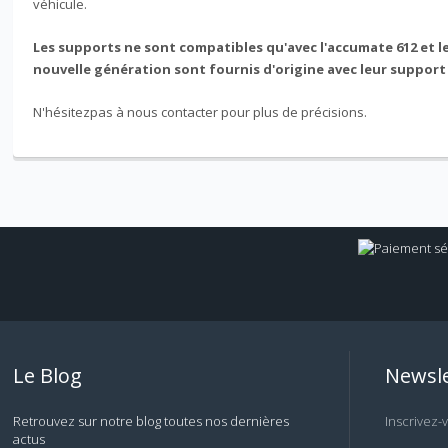
véhicule.
Les supports ne sont compatibles qu'avec l'accumate 612 et le
nouvelle génération sont fournis d'origine avec leur support
N'hésitezpas à nous contacter pour plus de précisions.
Le Blog
Newsle
Retrouvez sur notre blog toutes nos dernières
Inscrivez-
actus