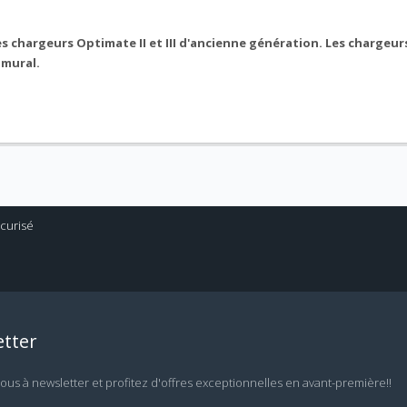
s chargeurs Optimate II et III d'ancienne génération. Les chargeur
 mural.
tter
vous à newsletter et profitez d'offres exceptionnelles en avant-première!!