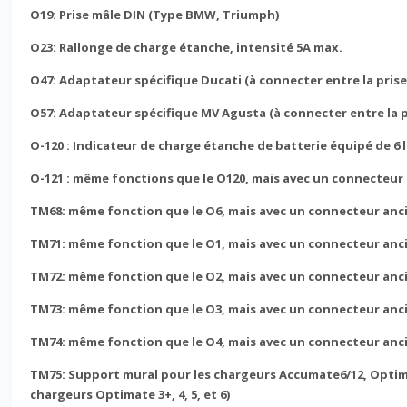
O19: Prise mâle DIN (Type BMW, Triumph)
O23: Rallonge de charge étanche, intensité 5A max.
O47: Adaptateur spécifique Ducati (à connecter entre la prise
O57: Adaptateur spécifique MV Agusta (à connecter entre la pr
O-120 : Indicateur de charge étanche de batterie équipé de 6 
O-121 :
même fonctions que le O120, mais avec un connecteur 
TM68: même fonction que le O6, mais avec un connecteur anc
TM71: même fonction que le O1, mais avec un connecteur anc
TM72: même fonction que le O2, mais avec un connecteur anc
TM73: même fonction que le O3, mais avec un connecteur anc
TM74: même fonction que le O4, mais avec un connecteur anc
TM75: Support mural pour les chargeurs Accumate6/12, Optim
chargeurs Optimate 3+, 4, 5, et 6)