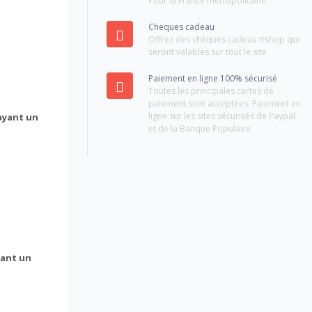
Pour la France métropolitaine
Cheques cadeau
Offrez des chèques cadeau ttshop qui
seront valables sur tout le site
Paiement en ligne 100% sécurisé
Toutes les principales cartes de
paiement sont acceptées. Paiement en
ligne sur les sites sécurisés de Paypal
ayant un
et de la Banque Populaire
yant un