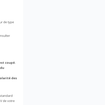
ur de type
nsulter
 est coupé.
 du
polarité des
 standard
2V de votre