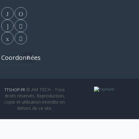
Coordonnées
© AM TECH - Tous
TTSHOP.FR
droits réservés. Reproduction,
copie et utilisation interdite en
dehors de ce site.