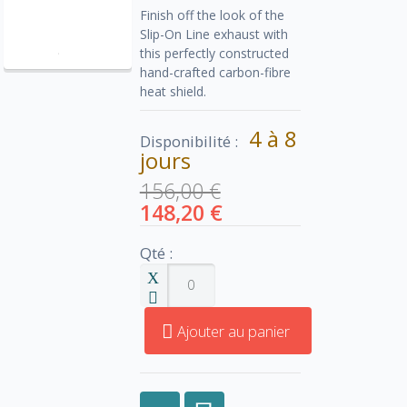
Finish off the look of the
Slip-On Line exhaust with
this perfectly constructed
hand-crafted carbon-fibre
heat shield.
4 à 8
Disponibilité :
jours
156,00 €
148,20 €
Qté :
Ajouter au panier