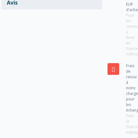
Avis
EUR
d'acha
Pour
les
comm
à
livrer
en
France
métrop
Frais
de
retour
à
notre
charg
pour
les
échan
Pour
la
France
métrop