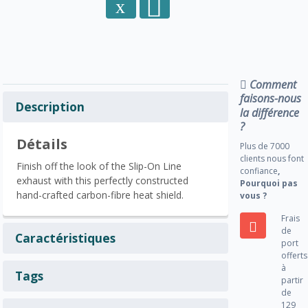
Comment
faisons-nous
Description
la différence
?
Détails
Plus de 7000
clients nous font
Finish off the look of the Slip-On Line
confiance
,
exhaust with this perfectly constructed
Pourquoi pas
hand-crafted carbon-fibre heat shield.
vous ?
Frais
de
Caractéristiques
port
offerts
à
Tags
partir
de
129