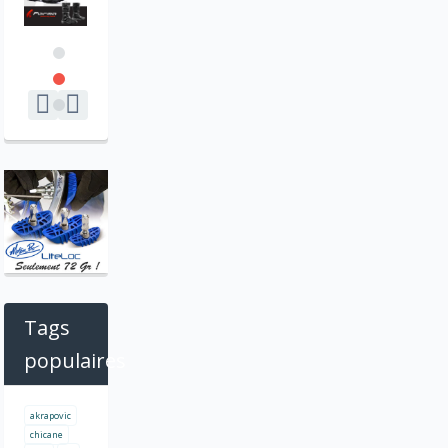
Tags
populaires
akrapovic
chicane