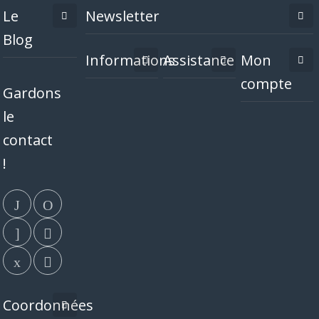
Le
Newsletter
Blog
Informations
Assistance
Mon
compte
Gardons
le
contact
!
Coordonnées