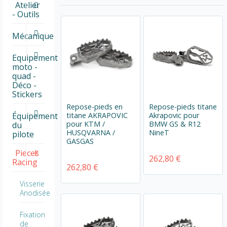
Atelier
- Outils
Mécanique
Equipement
moto -
quad -
Déco -
Stickers
Repose-pieds en
Repose-pieds titane
titane AKRAPOVIC
Akrapovic pour
Équipement
pour KTM /
BMW GS & R12
du
HUSQVARNA /
NineT
pilote
GASGAS
Pieces
262,80 €
Racing
262,80 €
Visserie
Anodisée
Fixation
de