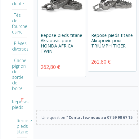
durite
Tés
de
fourche
usine
Repose-pieds titane
Repose-pieds titane
Akrapovic pour
Akrapovic pour
Pièces
HONDA AFRICA
TRIUMPH TIGER
diverses
TWIN
Cache
262,80 €
pignon
262,80 €
de
sortie
de
boite
Repose-
pieds
Une question ?
Contactez-nous au 07 59 90 67 15
Repose-
pieds
titane