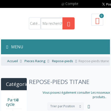
Compte
0
MENU
Accueil
Pieces Racing
Repose-pieds
Repose-pieds titane
REPOSE-PIEDS TITANE
Catégories
Vous pouvez également consulter Les nouveaux
produits..
Partie
cycle
Trier par:
Position