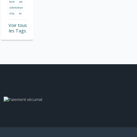
ktm
on
silencieux
slip
sx
Voir tous
les Tags.