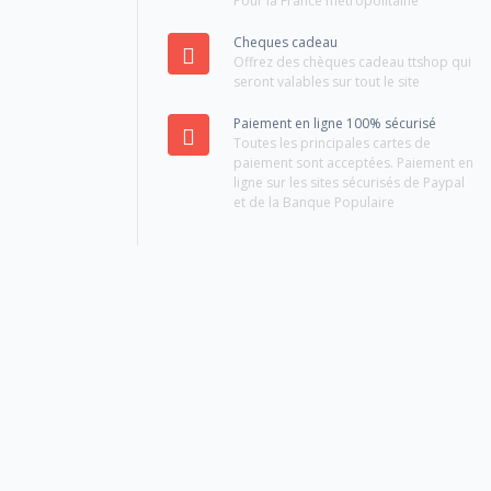
Pour la France métropolitaine
Cheques cadeau
Offrez des chèques cadeau ttshop qui
seront valables sur tout le site
Paiement en ligne 100% sécurisé
Toutes les principales cartes de
paiement sont acceptées. Paiement en
ligne sur les sites sécurisés de Paypal
et de la Banque Populaire