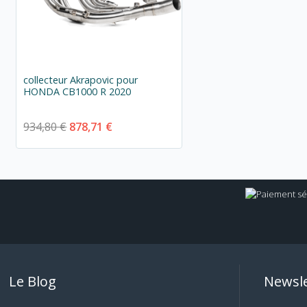
collecteur Akrapovic pour
HONDA CB1000 R 2020
934,80 €
878,71 €
Le Blog
Newsle