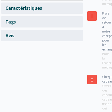
métrop
Caractéristiques
Frais
de
Tags
retour
à
notre
Avis
charg
pour
les
échan
Pour
la
France
métrop
Chequ
cadea
Offrez
des
chèqu
cadea
ttshop
qui