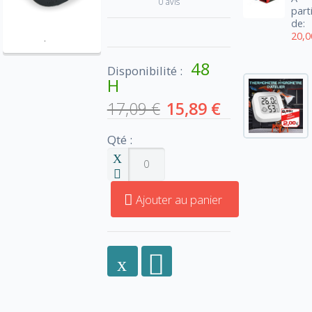
0 avis
part
de:
20,0
48
Disponibilité :
H
17,09 €
15,89 €
Qté :
Ajouter au panier