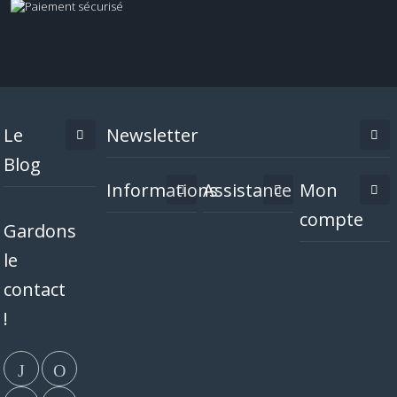
Le
Newsletter
Blog
Informations
Assistance
Mon
compte
Gardons
le
contact
!