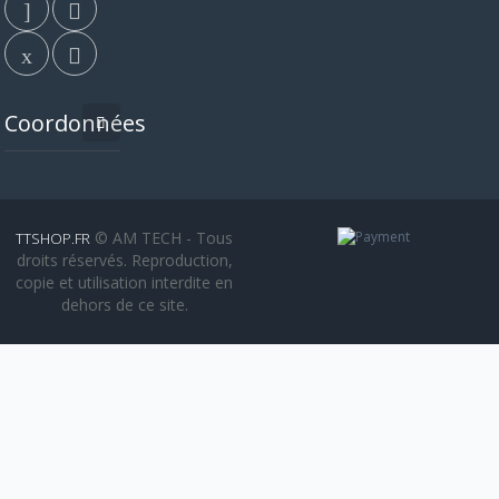
Coordonnées
© AM TECH - Tous
TTSHOP.FR
droits réservés. Reproduction,
copie et utilisation interdite en
dehors de ce site.