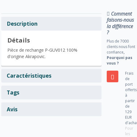
Comment
faisons-nous
Description
la différence
?
Détails
Plus de 7000
clients nous font
Pièce de rechange P-GUV012 100%
confiance
,
d'origine Akrapovic.
Pourquoi pas
vous ?
Frais
Caractéristiques
de
port
offerts
Tags
à
partir
de
Avis
129
EUR
d'acha
Pour
les