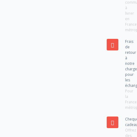
comm
à
livrer
en
France
métrop
Frais
de
retour
à
notre
charg
pour
les
échan
Pour
la
France
métrop
Chequ
cadea
Offrez
des