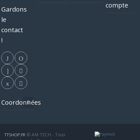
compte
Gardons
le
contact
!
Coordonnées
© AM TECH - Tous
TTSHOP.FR