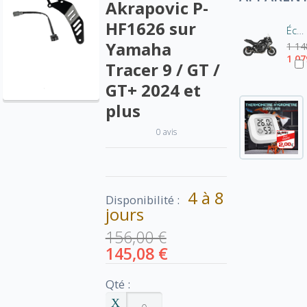
Akrapovic P-
HF1626 sur
Échappement Akrapovic Racing Line Carbone pour Yamaha Tracer 9 / GT / GT+ 2025 – Compatible valises rigides
Yamaha
1 14
1 07
Tracer 9 / GT /
GT+ 2024 et
plus
0 avis
4 à 8
Disponibilité :
jours
156,00 €
145,08 €
Qté :