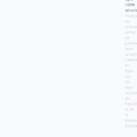
100%
sécuri
Toute
les
princi
cartes
de
paiem
sont
accept
Paiem
en
ligne
sur
les
sites
sécuri
de
Paypal
et de
la
Banqu
Popula