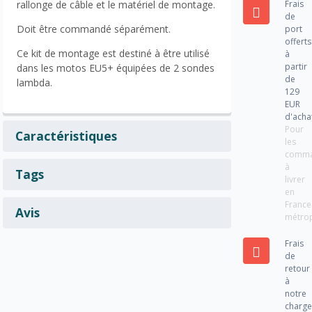
Frais
rallonge de câble et le matériel de montage.
de
Doit être commandé séparément.
port
offerts
Ce kit de montage est destiné à être utilisé
à
partir
dans les motos EU5+ équipées de 2 sondes
de
lambda.
129
EUR
d'acha
Pour
Caractéristiques
les
comm
à
Tags
livrer
en
France
Avis
métrop
Frais
de
retour
à
notre
charg