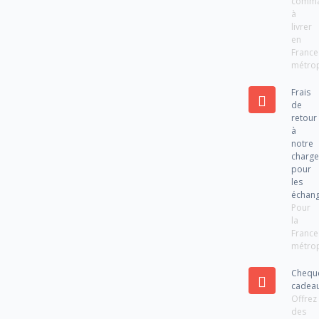
comm
à
livrer
en
France
métrop
Frais
de
retour
à
notre
charg
pour
les
échan
Pour
la
France
métrop
Chequ
cadea
Offrez
des