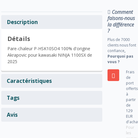
Comment
faisons-nous
Description
la différence
?
Détails
Plus de 7000
clients nous font
Pare-chaleur P-HSK10SO4 100% d'origine
confiance
,
Akrapovic pour kawasaki NINJA 1100SX de
Pourquoi pas
2025
vous ?
Frais
de
Caractéristiques
port
offerts
à
Tags
partir
de
129
Avis
EUR
d'acha
Pour
les