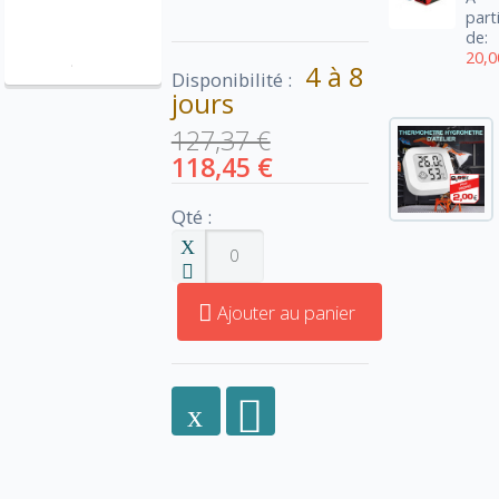
part
de:
20,0
4 à 8
Disponibilité :
jours
127,37 €
118,45 €
Qté :
Ajouter au panier