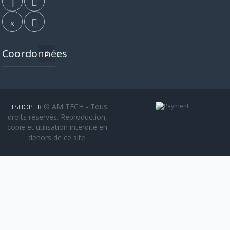
Coordonnées
© AM TECH - Tous
TTSHOP.FR
droits réservés. Reproduction,
copie et utilisation interdite en
dehors de ce site.