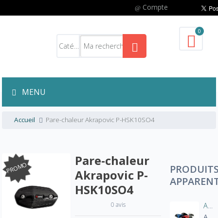
Compte
0
MENU
Accueil
Pare-chaleur Akrapovic P-HSK10SO4
Pare-chaleur
PROMO
PRODUIT
Akrapovic P-
APPAREN
HSK10SO4
0 avis
Aération manche blouson moto
A