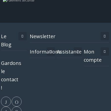
Le
Newsletter
Blog
Informations
Assistance
Mon
compte
Gardons
le
contact
!