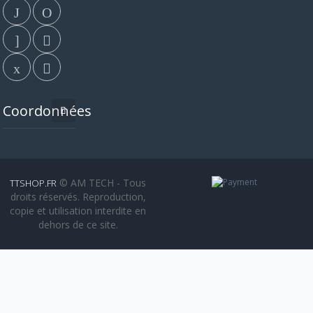
Coordonnées
© AM TECH - Tous
TTSHOP.FR
droits réservés. Reproduction,
copie et utilisation interdite en
dehors de ce site.