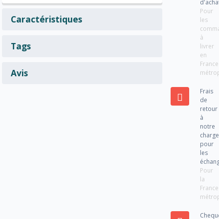
d'acha
Pour
Caractéristiques
les
comm
à
Tags
livrer
en
France
Avis
métrop
Frais
de
retour
à
notre
charg
pour
les
échan
Pour
la
France
métrop
Chequ