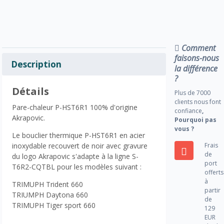
Comment
faisons-nous
Description
la différence
?
Détails
Plus de 7000
clients nous font
Pare-chaleur P-HST6R1 100% d'origine
confiance
,
Akrapovic.
Pourquoi pas
vous ?
Le bouclier thermique P-HST6R1 en acier
Frais
inoxydable recouvert de noir avec gravure
de
du logo Akrapovic s'adapte à la ligne S-
port
T6R2-CQTBL pour les modèles suivant :
offerts
à
TRIMUPH Trident 660
partir
TRIUMPH Daytona 660
de
TRIMUPH Tiger sport 660
129
EUR