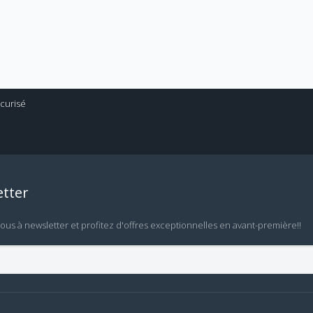
tter
vous à newsletter et profitez d'offres exceptionnelles en avant-première!!