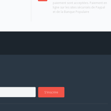
paiement sont acceptées. Paiement en
ligne sur les sites sécurisés de Paypal
et de la Banque Populaire
S'inscrire