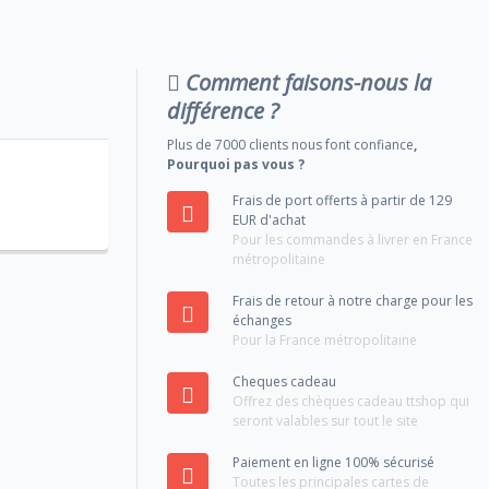
Comment faisons-nous la
différence ?
Plus de 7000 clients nous font confiance
,
Pourquoi pas vous ?
Frais de port offerts à partir de 129
EUR d'achat
Pour les commandes à livrer en France
métropolitaine
Frais de retour à notre charge pour les
échanges
Pour la France métropolitaine
Cheques cadeau
Offrez des chèques cadeau ttshop qui
seront valables sur tout le site
Paiement en ligne 100% sécurisé
Toutes les principales cartes de