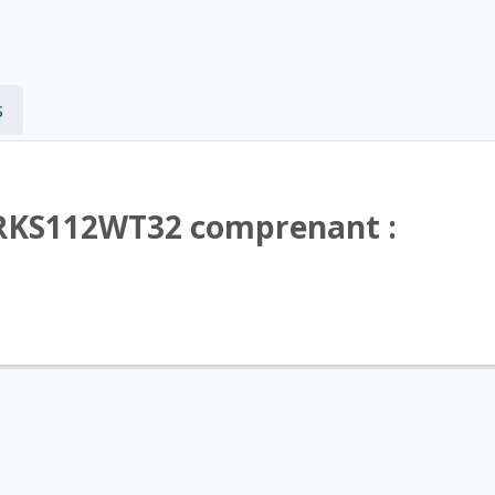
s
-RKS112WT32 comprenant :