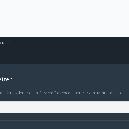
tter
vous à newsletter et profitez d'offres exceptionnelles en avant-première!!