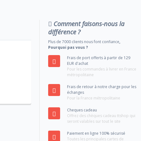
Comment faisons-nous la
différence ?
Plus de 7000 clients nous font confiance
,
Pourquoi pas vous ?
Frais de port offerts à partir de 129
EUR d'achat
Pour les commandes à livrer en France
métropolitaine
Frais de retour à notre charge pour les
échanges
Pour la France métropolitaine
Cheques cadeau
Offrez des chèques cadeau ttshop qui
seront valables sur tout le site
Paiement en ligne 100% sécurisé
Toutes les principales cartes de