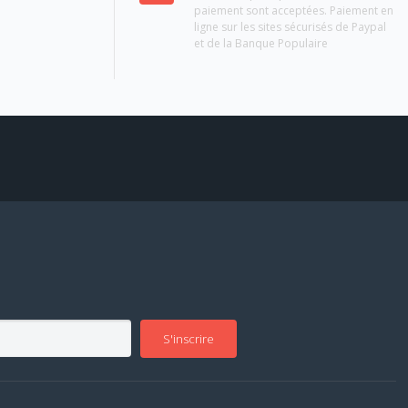
paiement sont acceptées. Paiement en
ligne sur les sites sécurisés de Paypal
et de la Banque Populaire
S'inscrire