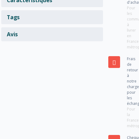
d'acha
Pour
les
Tags
comm
à
livrer
Avis
en
France
métrop
Frais
de
retour
à
notre
charg
pour
les
échan
Pour
la
France
métrop
Chequ