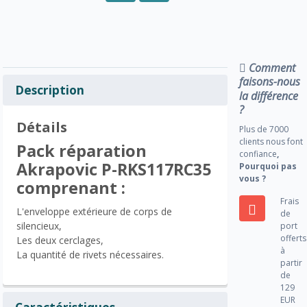
Comment
faisons-nous
Description
la différence
?
Détails
Plus de 7000
clients nous font
Pack réparation
confiance
,
Akrapovic P-RKS117RC35
Pourquoi pas
vous ?
comprenant :
Frais
L'enveloppe extérieure de corps de
de
silencieux,
port
offerts
Les deux cerclages,
à
La quantité de rivets nécessaires.
partir
de
129
EUR
Caractéristiques