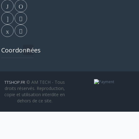
Coordonnées
© AM TECH - Tous
TTSHOP.FR
droits réservés. Reproduction,
copie et utilisation interdite en
dehors de ce site.