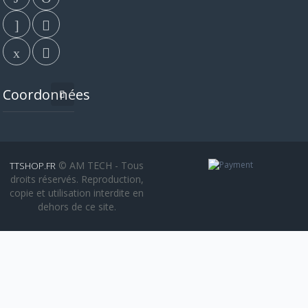
Coordonnées
© AM TECH - Tous
TTSHOP.FR
droits réservés. Reproduction,
copie et utilisation interdite en
dehors de ce site.