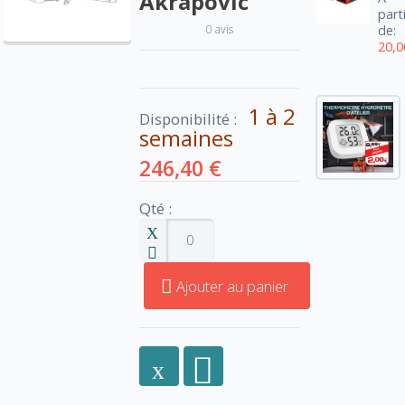
Akrapovic
part
0 avis
de:
20,0
1 à 2
Disponibilité :
semaines
246,40 €
Qté :
Ajouter au panier