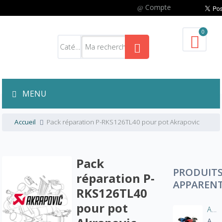
Compte
0
MENU
Accueil
Pack réparation P-RKS126TL40 pour pot Akrapovic
Pack
PRODUIT
réparation P-
APPAREN
RKS126TL40
pour pot
Aération manche blouson moto
A