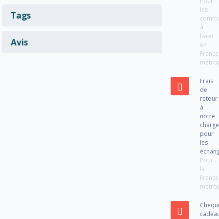
Pour
les
Tags
comm
à
livrer
Avis
en
France
métrop
Frais
de
retour
à
notre
charg
pour
les
échan
Pour
la
France
métrop
Chequ
cadea