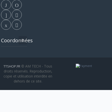
Coordonnées
© AM TECH - Tous
TTSHOP.FR
droits réservés. Reproduction,
copie et utilisation interdite en
dehors de ce site.