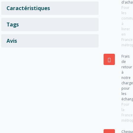
d'acha
Caractéristiques
Pour
les
comm
Tags
à
livrer
en
France
Avis
métrop
Frais
de
retour
à
notre
charg
pour
les
échan
Pour
la
France
métrop
Chequ