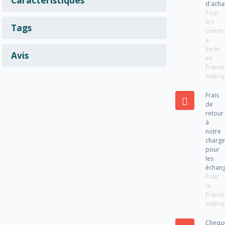
d'acha
Pour
les
Tags
comm
à
livrer
Avis
en
France
métrop
Frais
de
retour
à
notre
charg
pour
les
échan
Pour
la
France
métrop
Chequ