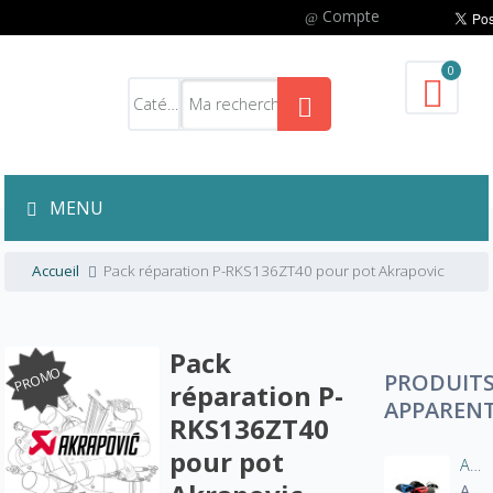
Compte
0
MENU
Accueil
Pack réparation P-RKS136ZT40 pour pot Akrapovic
Pack
PROMO
PRODUIT
réparation P-
APPAREN
RKS136ZT40
pour pot
Aération manche blouson moto
A