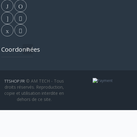
Coordonnées
© AM TECH - Tous
TTSHOP.FR
droits réservés. Reproduction,
copie et utilisation interdite en
dehors de ce site.