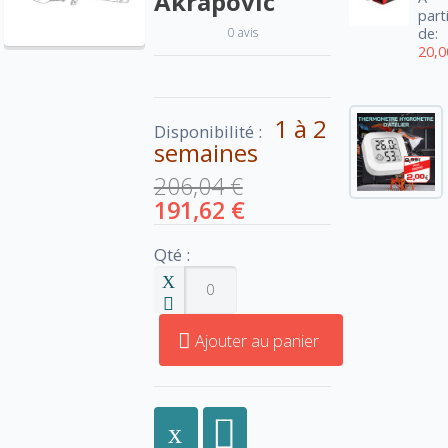
Akrapovic
part
0 avis
de:
20,0
1 à 2
Disponibilité :
semaines
206,04 €
191,62 €
Qté :
Ajouter au panier