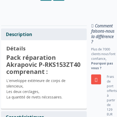
Comment
faisons-nous
Description
la différence
?
Détails
Plus de 7000
clients nous font
Pack réparation
confiance
,
Akrapovic P-RKS153ZT40
Pourquoi pas
vous ?
comprenant :
Frais
L'enveloppe extérieure de corps de
de
silencieux,
port
offerts
Les deux cerclages,
à
La quantité de rivets nécessaires.
partir
de
129
EUR
Caractéristiques