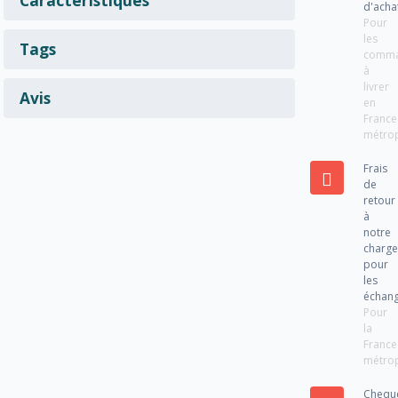
d'acha
Pour
les
Tags
comm
à
livrer
Avis
en
France
métrop
Frais
de
retour
à
notre
charg
pour
les
échan
Pour
la
France
métrop
Chequ