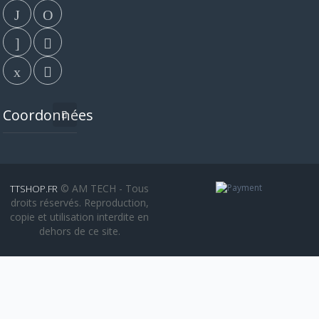
Coordonnées
© AM TECH - Tous
TTSHOP.FR
droits réservés. Reproduction,
copie et utilisation interdite en
dehors de ce site.