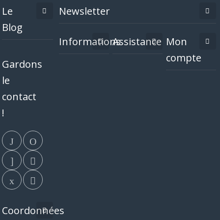
Le
Newsletter
Blog
Informations
Assistance
Mon
compte
Gardons
le
contact
!
Coordonnées