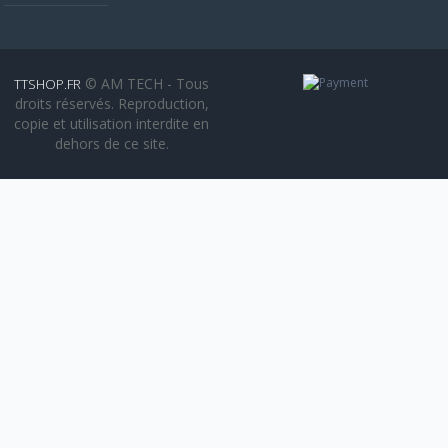
© AM TECH - Tous
TTSHOP.FR
droits réservés. Reproduction,
copie et utilisation interdite en
dehors de ce site.