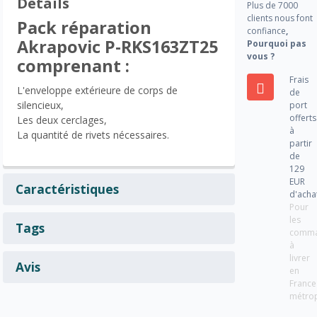
Détails
Plus de 7000
clients nous font
Pack réparation
confiance
,
Akrapovic P-RKS163ZT25
Pourquoi pas
vous ?
comprenant :
Frais
L'enveloppe extérieure de corps de
de
silencieux,
port
offerts
Les deux cerclages,
à
La quantité de rivets nécessaires.
partir
de
129
EUR
Caractéristiques
d'acha
Pour
les
Tags
comm
à
livrer
Avis
en
France
métrop