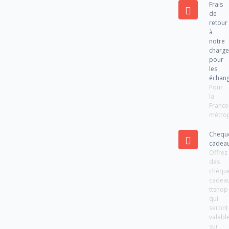
Frais
de
retour
à
notre
charg
pour
les
échan
Pour
la
France
métrop
Chequ
cadea
Offrez
des
chèqu
cadea
ttshop
qui
seront
valabl
sur