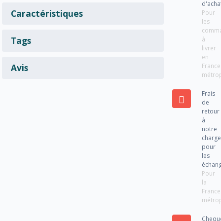
d'acha
Caractéristiques
Pour
les
comm
Tags
à
livrer
en
France
Avis
métrop
Frais
de
retour
à
notre
charg
pour
les
échan
Pour
la
France
métrop
Chequ