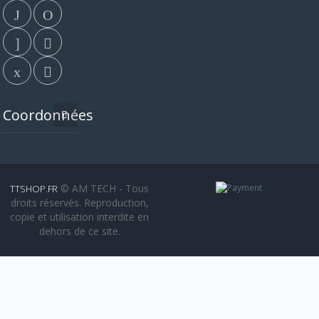
Coordonnées
© AM TECH - Tous
TTSHOP.FR
droits réservés. Reproduction,
copie et utilisation interdite en
dehors de ce site.