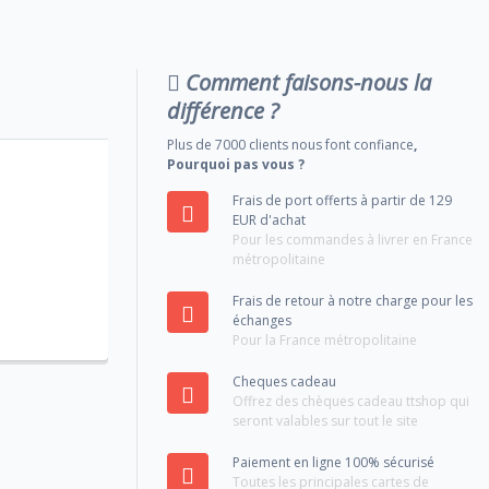
Comment faisons-nous la
différence ?
Plus de 7000 clients nous font confiance
,
Pourquoi pas vous ?
Frais de port offerts à partir de 129
EUR d'achat
Pour les commandes à livrer en France
métropolitaine
Frais de retour à notre charge pour les
échanges
Pour la France métropolitaine
Cheques cadeau
Offrez des chèques cadeau ttshop qui
seront valables sur tout le site
Paiement en ligne 100% sécurisé
Toutes les principales cartes de