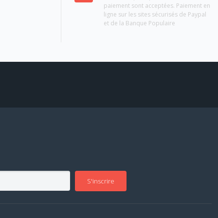
paiement sont acceptées. Paiement en
ligne sur les sites sécurisés de Paypal
et de la Banque Populaire
S'inscrire