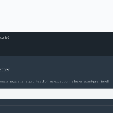
tter
vous à newsletter et profitez d'offres exceptionnelles en avant-première!!