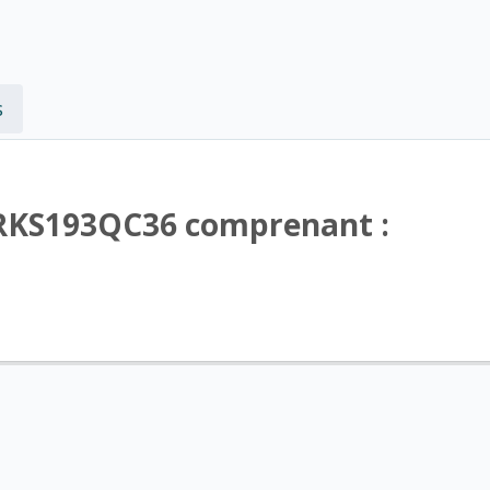
s
-RKS193QC36 comprenant :