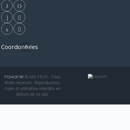
Coordonnées
© AM TECH - Tous
TTSHOP.FR
droits réservés. Reproduction,
copie et utilisation interdite en
dehors de ce site.