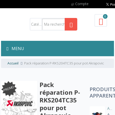
Compte
0
MENU
Accueil
Pack réparation P-RKS204TC35 pour pot Akrapovic
Pack
PROMO
PRODUIT
réparation P-
APPAREN
RKS204TC35
pour pot
Aération manche blouson moto
A