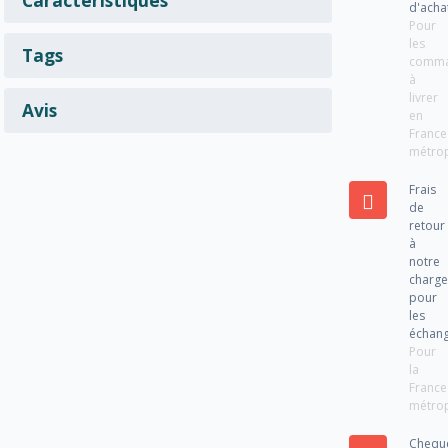
d'acha
Pour
les
Tags
comm
à
livrer
Avis
en
France
métrop
Frais
de
retour
à
notre
charg
pour
les
échan
Pour
la
France
métrop
Chequ