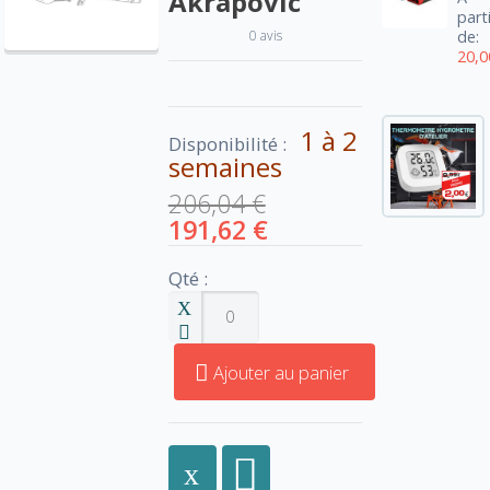
Akrapovic
part
0 avis
de:
20,0
1 à 2
Disponibilité :
semaines
206,04 €
191,62 €
Qté :
Ajouter au panier