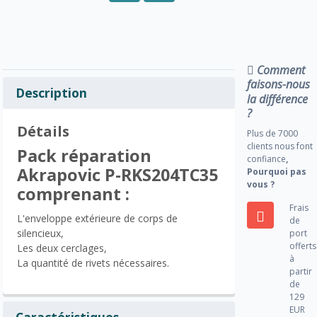
Comment
faisons-nous
Description
la différence
?
Détails
Plus de 7000
clients nous font
Pack réparation
confiance
,
Akrapovic P-RKS204TC35
Pourquoi pas
vous ?
comprenant :
Frais
L'enveloppe extérieure de corps de
de
silencieux,
port
offerts
Les deux cerclages,
à
La quantité de rivets nécessaires.
partir
de
129
EUR
Caractéristiques