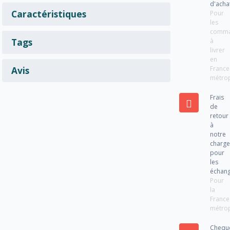
d'acha
Caractéristiques
Pour
les
comm
Tags
à
livrer
en
France
Avis
métrop
Frais
de
retour
à
notre
charg
pour
les
échan
Pour
la
France
métrop
Chequ