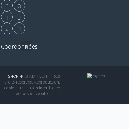
Coordonnées
© AM TECH - Tous
TTSHOP.FR
droits réservés. Reproduction,
copie et utilisation interdite en
dehors de ce site.