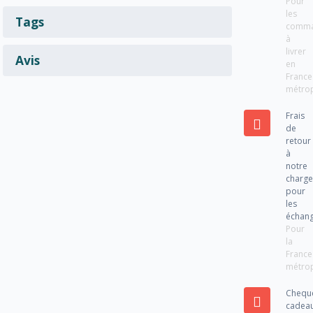
Pour
les
Tags
comm
à
livrer
Avis
en
France
métrop
Frais
de
retour
à
notre
charg
pour
les
échan
Pour
la
France
métrop
Chequ
cadea