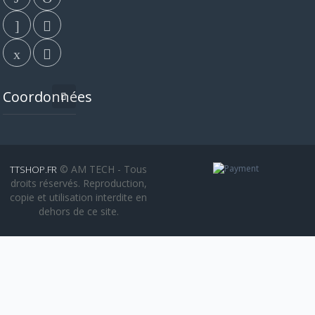
Coordonnées
© AM TECH - Tous
TTSHOP.FR
droits réservés. Reproduction,
copie et utilisation interdite en
dehors de ce site.