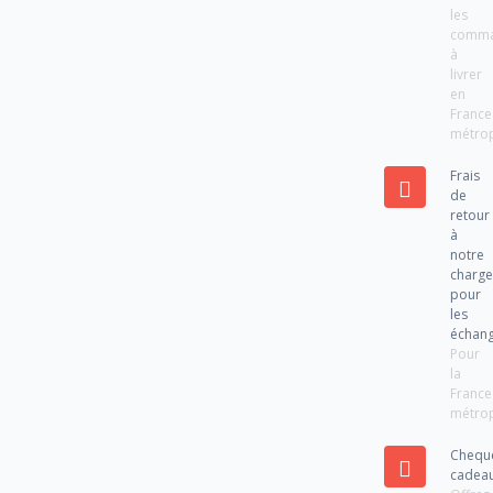
les
comm
à
livrer
en
France
métrop
Frais
de
retour
à
notre
charg
pour
les
échan
Pour
la
France
métrop
Chequ
cadea