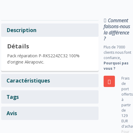
Comment
faisons-nous
Description
la différence
?
Détails
Plus de 7000
clients nous font
Pack réparation P-RKS224ZC32 100%
confiance
,
d'origine Akrapovic.
Pourquoi pas
vous ?
Frais
Caractéristiques
de
port
offerts
Tags
à
partir
de
Avis
129
EUR
d'acha
Pour