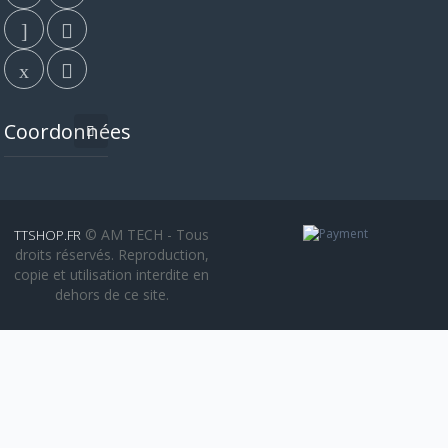
Coordonnées
© AM TECH - Tous
TTSHOP.FR
droits réservés. Reproduction,
copie et utilisation interdite en
dehors de ce site.