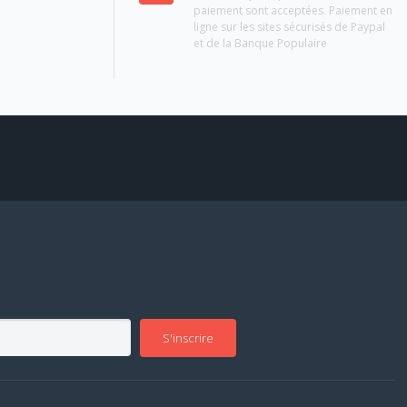
paiement sont acceptées. Paiement en
ligne sur les sites sécurisés de Paypal
et de la Banque Populaire
S'inscrire