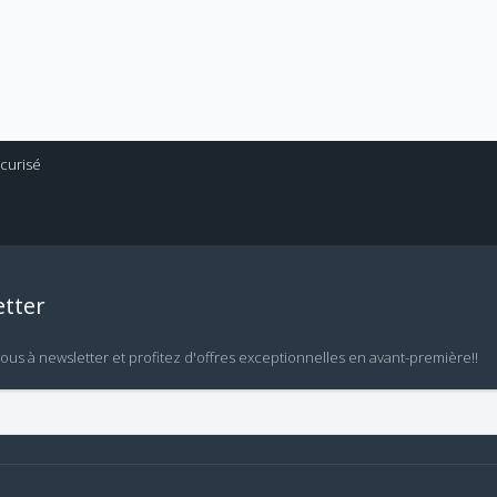
tter
vous à newsletter et profitez d'offres exceptionnelles en avant-première!!