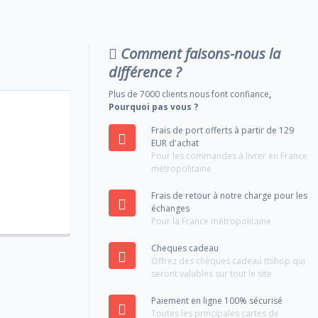
Comment faisons-nous la
différence ?
Plus de 7000 clients nous font confiance
,
Pourquoi pas vous ?
Frais de port offerts à partir de 129
EUR d'achat
Pour les commandes à livrer en France
métropolitaine
Frais de retour à notre charge pour les
échanges
Pour la France métropolitaine
Cheques cadeau
Offrez des chèques cadeau ttshop qui
seront valables sur tout le site
Paiement en ligne 100% sécurisé
Toutes les principales cartes de