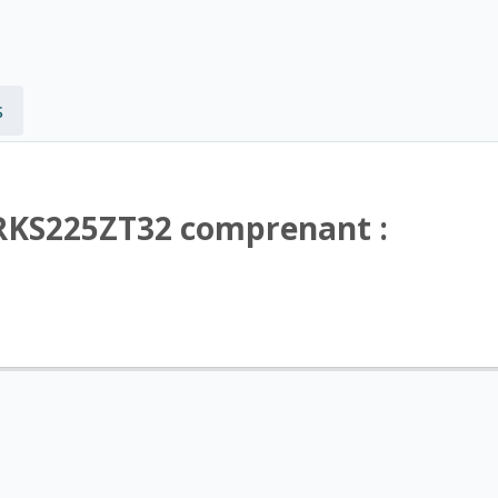
s
-RKS225ZT32 comprenant :