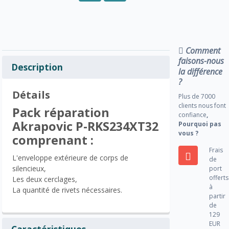
Comment
faisons-nous
Description
la différence
?
Détails
Plus de 7000
clients nous font
Pack réparation
confiance
,
Akrapovic P-RKS234XT32
Pourquoi pas
vous ?
comprenant :
Frais
L'enveloppe extérieure de corps de
de
silencieux,
port
offerts
Les deux cerclages,
à
La quantité de rivets nécessaires.
partir
de
129
EUR
Caractéristiques