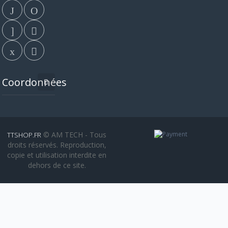
Coordonnées
© AM TECH - Tous
TTSHOP.FR
droits réservés. Reproduction,
copie et utilisation interdite en
dehors de ce site.