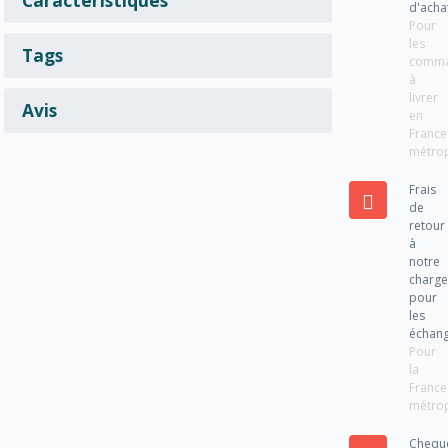
d'acha
Pour
les
Tags
comm
à
livrer
Avis
en
France
métrop
Frais
de
retour
à
notre
charg
pour
les
échan
Pour
la
France
métrop
Chequ