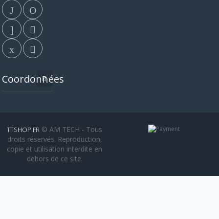
Coordonnées
© AM TECH - Tous
TTSHOP.FR
droits réservés. Reproduction,
copie et utilisation interdite en
dehors de ce site.