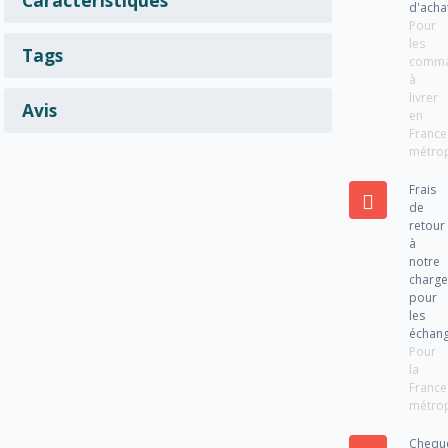
d'acha
Pour
les
Tags
comm
à
livrer
Avis
en
France
métrop
Frais
de
retour
à
notre
charg
pour
les
échan
Pour
la
France
métrop
Chequ