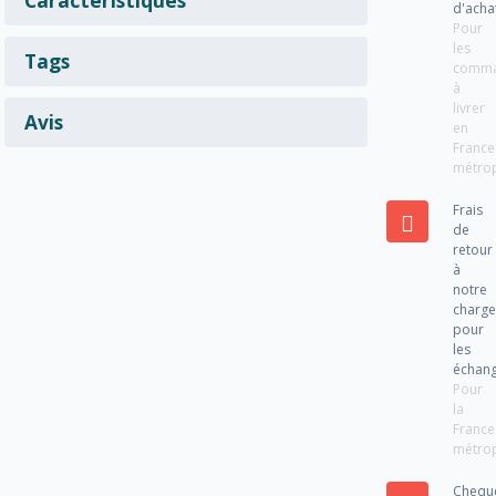
d'acha
Pour
les
Tags
comm
à
livrer
Avis
en
France
métrop
Frais
de
retour
à
notre
charg
pour
les
échan
Pour
la
France
métrop
Chequ