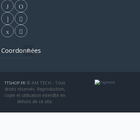
Coordonnées
© AM TECH - Tous
TTSHOP.FR
droits réservés. Reproduction,
copie et utilisation interdite en
dehors de ce site.