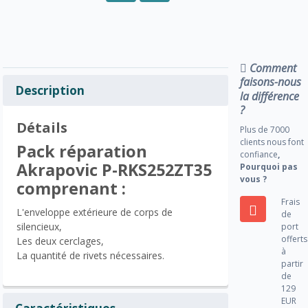
Comment
faisons-nous
Description
la différence
?
Détails
Plus de 7000
clients nous font
Pack réparation
confiance
,
Akrapovic P-RKS252ZT35
Pourquoi pas
vous ?
comprenant :
Frais
L'enveloppe extérieure de corps de
de
silencieux,
port
offerts
Les deux cerclages,
à
La quantité de rivets nécessaires.
partir
de
129
EUR
Caractéristiques