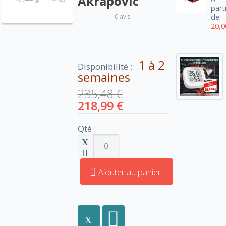
Akrapovic
part
0 avis
de:
20,0
1 à 2
Disponibilité :
semaines
235,48 €
218,99 €
Qté :
Ajouter au panier