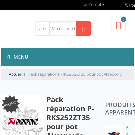
Compte
0
MENU
Accueil
Pack réparation P-RKS252ZT35 pour pot Akrapovic
Pack
PROMO
PRODUIT
réparation P-
APPAREN
RKS252ZT35
pour pot
Aération manche blouson moto
A