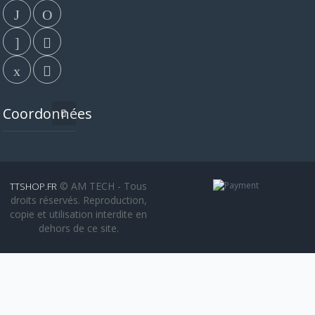
Coordonnées
© AM TECH - Tous
TTSHOP.FR
droits réservés. Reproduction,
copie et utilisation interdite en
dehors de ce site.