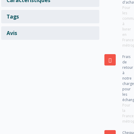
d'acha
Pour
les
Tags
comm
à
livrer
Avis
en
France
métrop
Frais
de
retour
à
notre
charg
pour
les
échan
Pour
la
France
métrop
Chequ