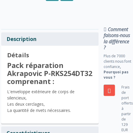
Comment
faisons-nous
Description
la différence
?
Détails
Plus de 7000
clients nous font
Pack réparation
confiance
,
Akrapovic P-RKS254DT32
Pourquoi pas
vous ?
comprenant :
Frais
L'enveloppe extérieure de corps de
de
silencieux,
port
offerts
Les deux cerclages,
à
La quantité de rivets nécessaires.
partir
de
129
EUR
Caractéristiques