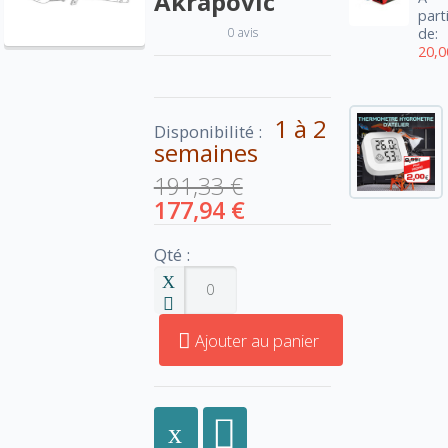
Akrapovic
part
0 avis
de:
20,0
1 à 2
Disponibilité :
semaines
191,33 €
177,94 €
Qté :
Ajouter au panier