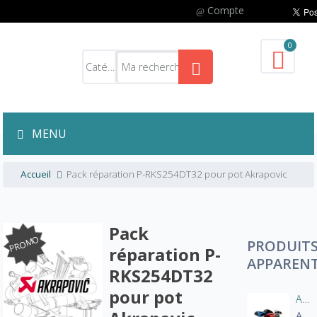
Compte
0
MENU
Accueil
Pack réparation P-RKS254DT32 pour pot Akrapovic
Pack
PROMO
PRODUIT
réparation P-
APPAREN
RKS254DT32
pour pot
Aération manche blouson moto
A