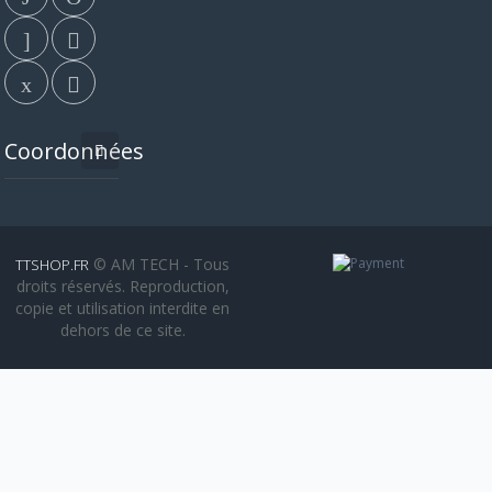
Coordonnées
© AM TECH - Tous
TTSHOP.FR
droits réservés. Reproduction,
copie et utilisation interdite en
dehors de ce site.