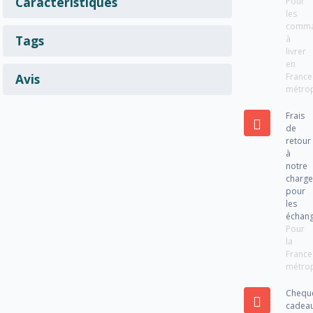
Caractéristiques
Pour
les
comm
Tags
à
livrer
en
France
Avis
métrop
Frais
de
retour
à
notre
charg
pour
les
échan
Pour
la
France
métrop
Chequ
cadea