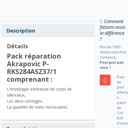
Comment
faisons-nous
Description
la différence
?
Détails
Plus de 7000
clients nous font
Pack réparation
confiance
,
Akrapovic P-
Pourquoi pas
vous ?
RKS284ASZ37/1
Frais
comprenant :
de
port
L'enveloppe extérieure de corps de
offerts
silencieux,
à
Les deux cerclages,
partir
La quantité de rivets nécessaires.
de
129
EUR
d'acha