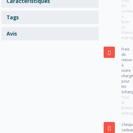
Caractéristiques
Pour
les
comm
Tags
à
livrer
en
France
Avis
métrop
Frais
de
retour
à
notre
charg
pour
les
échan
Pour
la
France
métrop
Chequ
cadea