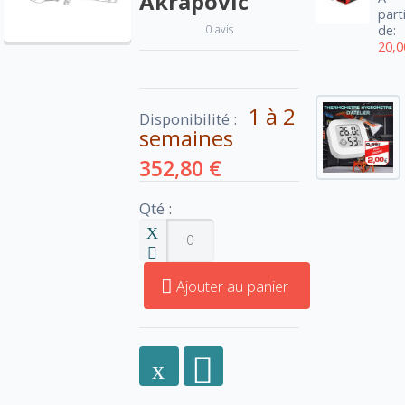
Akrapovic
part
0 avis
de:
20,0
1 à 2
Disponibilité :
semaines
352,80 €
Qté :
Ajouter au panier