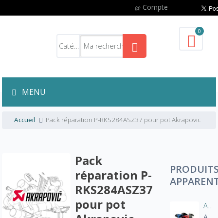
Compte
0
MENU
Accueil
Pack réparation P-RKS284ASZ37 pour pot Akrapovic
Pack
PRODUIT
réparation P-
APPAREN
RKS284ASZ37
pour pot
Aération manche blouson moto
A