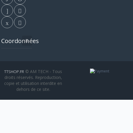
Coordonnées
© AM TECH - Tous
TTSHOP.FR
droits réservés. Reproduction,
copie et utilisation interdite en
dehors de ce site.