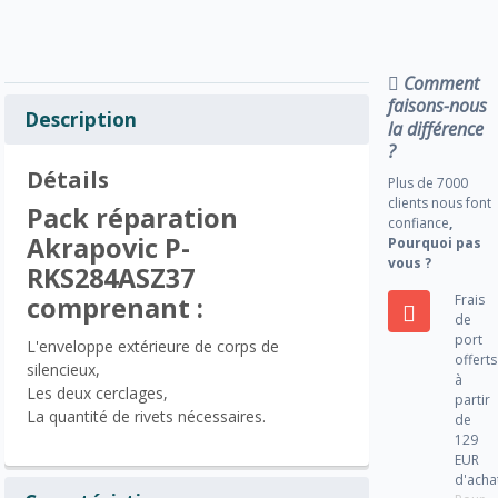
Comment
faisons-nous
Description
la différence
?
Détails
Plus de 7000
clients nous font
Pack réparation
confiance
,
Akrapovic P-
Pourquoi pas
vous ?
RKS284ASZ37
Frais
comprenant :
de
port
L'enveloppe extérieure de corps de
offerts
silencieux,
à
Les deux cerclages,
partir
La quantité de rivets nécessaires.
de
129
EUR
d'acha