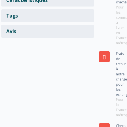
d'acha
Pour
les
Tags
comm
à
livrer
Avis
en
France
métrop
Frais
de
retour
à
notre
charg
pour
les
échan
Pour
la
France
métrop
Chequ