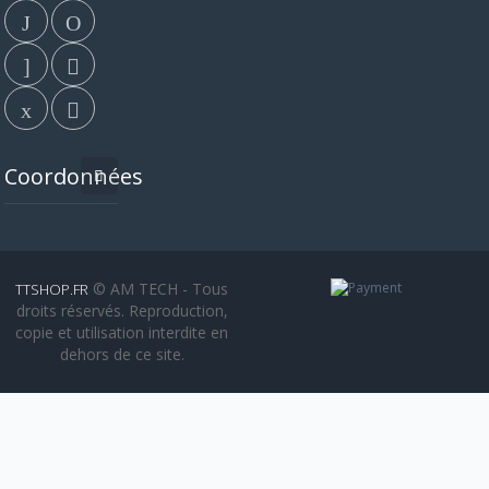
Coordonnées
© AM TECH - Tous
TTSHOP.FR
droits réservés. Reproduction,
copie et utilisation interdite en
dehors de ce site.