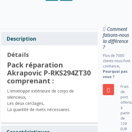
Comment
faisons-nous
Description
la différence
?
Détails
Plus de 7000
clients nous font
Pack réparation
confiance
,
Akrapovic P-RKS294ZT30
Pourquoi pas
vous ?
comprenant :
Frais
L'enveloppe extérieure de corps de
de
silencieux,
port
offerts
Les deux cerclages,
à
La quantité de rivets nécessaires.
partir
de
129
EUR
Caractéristiques