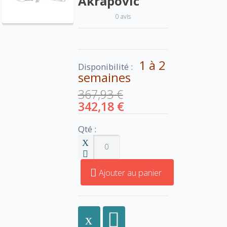
Akrapovic
0 avis
1 à 2
Disponibilité :
semaines
367,93 €
342,18 €
Qté :
Ajouter au panier