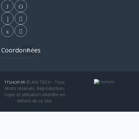
Coordonnées
© AM TECH - Tous
TTSHOP.FR
droits réservés. Reproduction,
copie et utilisation interdite en
dehors de ce site.