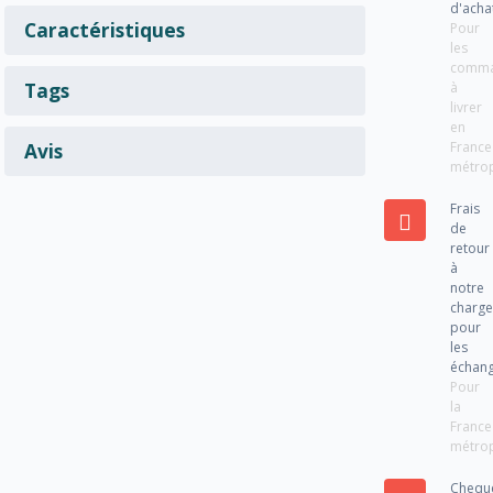
d'acha
Caractéristiques
Pour
les
comm
Tags
à
livrer
en
France
Avis
métrop
Frais
de
retour
à
notre
charg
pour
les
échan
Pour
la
France
métrop
Chequ