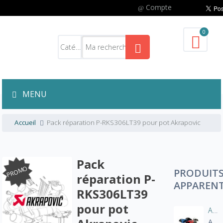
Compte
0
MENU
Accueil
Pack réparation P-RKS306LT39 pour pot Akrapovic
Pack
PROMO
PRODUIT
réparation P-
APPAREN
RKS306LT39
pour pot
Aération manche blouson moto
A