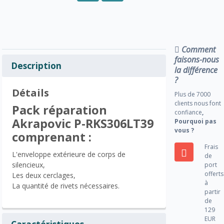
Comment
faisons-nous
Description
la différence
?
Détails
Plus de 7000
clients nous font
Pack réparation
confiance
,
Akrapovic P-RKS306LT39
Pourquoi pas
vous ?
comprenant :
Frais
L'enveloppe extérieure de corps de
de
silencieux,
port
offerts
Les deux cerclages,
à
La quantité de rivets nécessaires.
partir
de
129
EUR
Caractéristiques