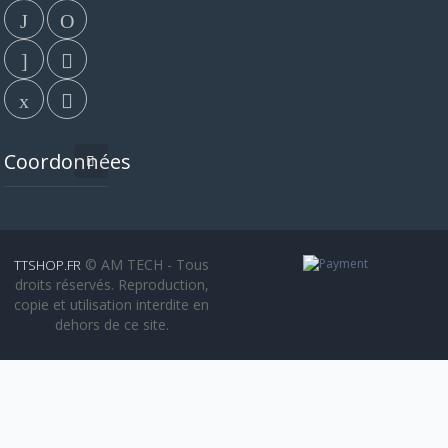
Coordonnées
© AM TECH - Tous
TTSHOP.FR
droits réservés. Reproduction,
copie et utilisation interdite en
dehors de ce site.