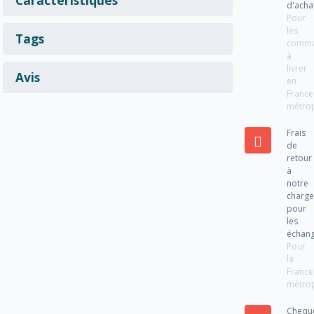
d'acha
Pour
les
Tags
comm
à
livrer
Avis
en
France
métrop
Frais
de
retour
à
notre
charg
pour
les
échan
Pour
la
France
métrop
Chequ