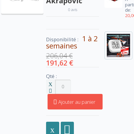
Akrapovic
part
0 avis
de:
20,0
1 à 2
Disponibilité :
semaines
206,04 €
191,62 €
Qté :
Ajouter au panier