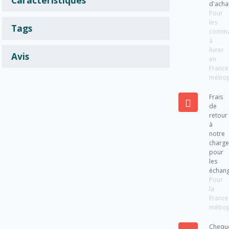
d'acha
Pour
les
Tags
comm
à
livrer
Avis
en
France
métrop
Frais
de
retour
à
notre
charg
pour
les
échan
Pour
la
France
métrop
Chequ