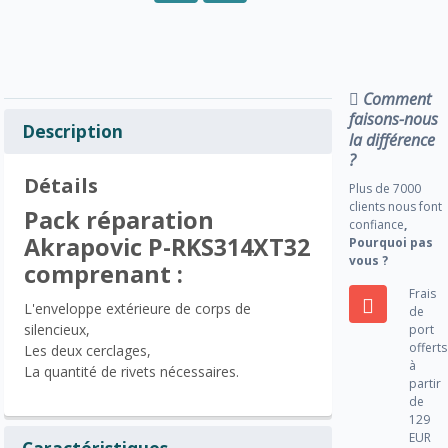
Comment
faisons-nous
Description
la différence
?
Détails
Plus de 7000
clients nous font
Pack réparation
confiance
,
Akrapovic P-RKS314XT32
Pourquoi pas
vous ?
comprenant :
Frais
L'enveloppe extérieure de corps de
de
silencieux,
port
offerts
Les deux cerclages,
à
La quantité de rivets nécessaires.
partir
de
129
EUR
Caractéristiques