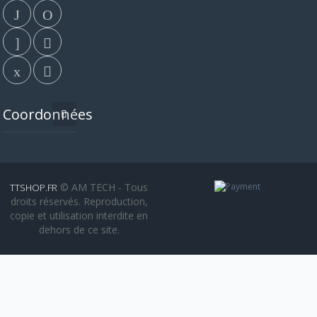
Coordonnées
© AM TECH - Tous
TTSHOP.FR
droits réservés. Reproduction,
copie et utilisation interdite en
dehors de ce site.