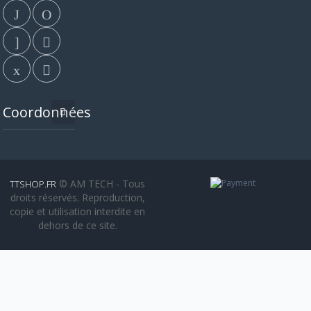
Coordonnées
© AM TECH - Tous
TTSHOP.FR
droits réservés. Reproduction,
copie et utilisation interdite en
dehors de ce site.