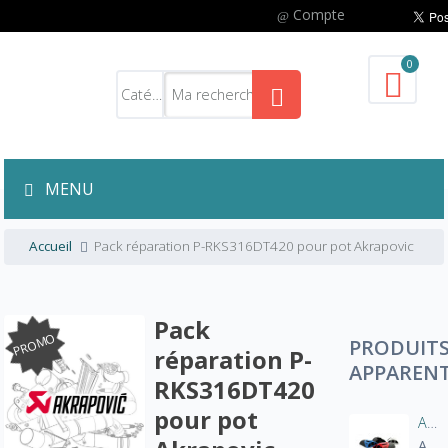
Compte
0
MENU
Accueil
Pack réparation P-RKS316DT420 pour pot Akrapovic
Pack
PROMO
PRODUIT
réparation P-
APPAREN
RKS316DT420
pour pot
Aération manche blouson moto
A