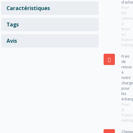
d'acha
Caractéristiques
Pour
les
comm
Tags
à
livrer
en
France
Avis
métrop
Frais
de
retour
à
notre
charg
pour
les
échan
Pour
la
France
métrop
Chequ