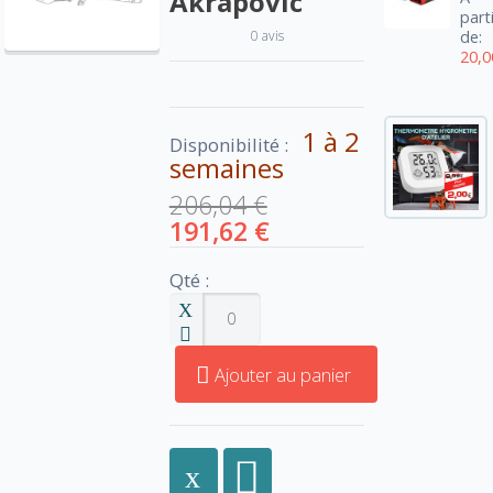
Akrapovic
part
0 avis
de:
20,0
1 à 2
Disponibilité :
semaines
206,04 €
191,62 €
Qté :
Ajouter au panier