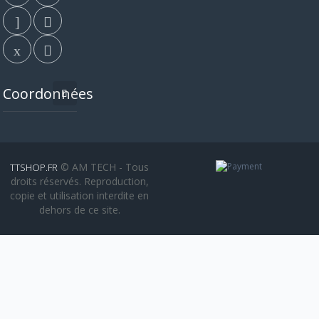
Coordonnées
© AM TECH - Tous
TTSHOP.FR
droits réservés. Reproduction,
copie et utilisation interdite en
dehors de ce site.