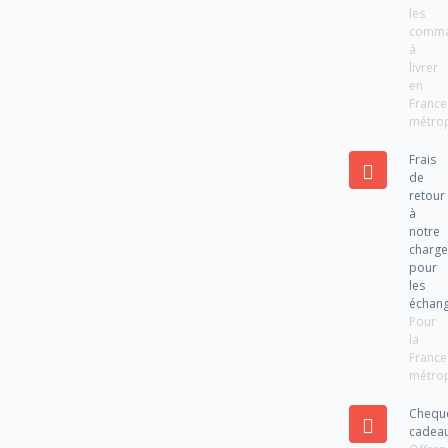
les
comm
à
livrer
en
France
métrop
Frais
de
retour
à
notre
charg
pour
les
échan
Pour
la
France
métrop
Chequ
cadea